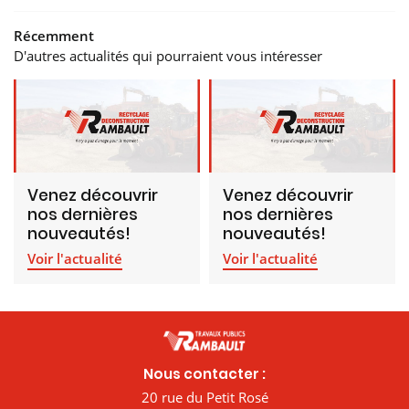
20 
Récemment
LATS
A
D'autres actualités qui pourraient vous intéresser
Venez découvrir
Venez découvrir
nos dernières
nos dernières
nouveautés!
nouveautés!
Voir l'actualité
Voir l'actualité
Nous contacter :
20 rue du Petit Rosé