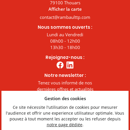
79100 Thouars
Afficher la carte
Nous sommes ouverts :
Lundi au Vendredi
08h00 - 12h00
13h30 - 18h00
Rejoignez-nous :
Notre newsletter :
Tenez vous informé de nos
dernières offres et actualités
Gestion des cookies
Ce site nécessite l'utilisation de cookies pour mesurer
l'audience et offrir une experience utilisateur optimale. Vous
pouvez à tout moment les accepter ou les refuser depuis
Mentions Légales
notre page dédiée
.
Conditions générales d'utilisation