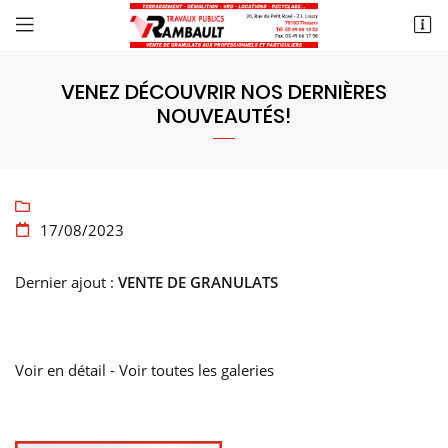
20 rue du Petit Rosé
79100 Thouars
VENEZ DÉCOUVRIR NOS DERNIÈRES
05 49 66 13 53
NOUVEAUTÉS!

17/08/2023

Dernier ajout :
VENTE DE GRANULATS
Voir en détail
-
Voir toutes les galeries